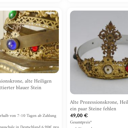
Zur
Wunschliste
hinzufügen
sionskrone, alte Heiligen
tierter blauer Stein
Alte Prozessionskrone, Hei
ein paar Steine fehlen
49,00
€
nerhalb von 7-10 Tagen ab Zahlung
Gesamtpreis*
pauschale in Deutschland 6,90€ pro