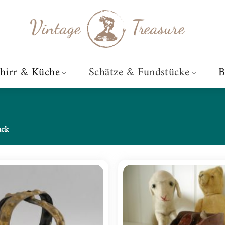
hirr & Küche
Schätze & Fundstücke
B
uck
Zur
Wunschliste
hinzufügen