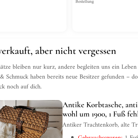
Bestellung
erkauft, aber nicht vergessen
tze bleiben nur kurz, andere begleiten uns ein Leben 
 & Schmuck haben bereits neue Besitzer gefunden – doch
ck noch auf dich.
Antike Korbtasche, ant
wohl um 1900, 1 Fuß feh
Antiker Trachtenkorb, alte T
Gebrauchsspuren:
1 Fuß