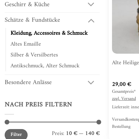
Geschirr & Küche
Schätze & Fundstücke
Kleidung, Accessoires & Schmuck
Altes Emaille
Silber & Versilbertes
Alte Heilig
Antikschmuck, Alter Schmuck
Besondere Anlässe
29,00
€
Gesamtpreis*
zzgl.
Versand
NACH PREIS FILTERN
Lieferzeit: in
Versandkosten
Bestellung
Min.
Max.
Preis:
10 €
—
140 €
Filter
Preis
Preis