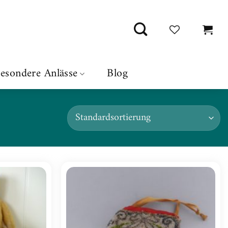
esondere Anlässe
Blog
Zur
Zur
Wunschliste
Wunschliste
hinzufügen
hinzufügen