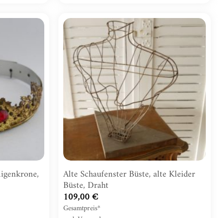
Zur
Zur
Wunschliste
Wunschliste
hinzufügen
hinzufügen
ligenkrone,
Alte Schaufenster Büste, alte Kleider
Büste, Draht
109,00
€
Gesamtpreis*