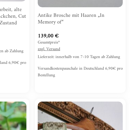
rbeit, alte
Antike Brosche mit Haaren „In
säckchen, Cut
Memory of“
 Zustand
139,00
€
Gesamtpreis*
zzgl.
Versand
gen ab Zahlung
Lieferzeit: innerhalb von 7-10 Tagen ab Zahlung
hland 6,90€ pro
Versandkostenpauschale in Deutschland 6,90€ pro
Bestellung
Zur
Zur
Wunschliste
Wunschliste