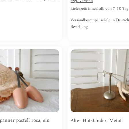
zzgl.
Versand
Lieferzeit: innerhalb von 7-10 Ta
Versandkostenpauschale in Deutsc
Bestellung
Zur
Wunschliste
hinzufügen
panner pastell rosa, ein
Alter Hutständer, Metall