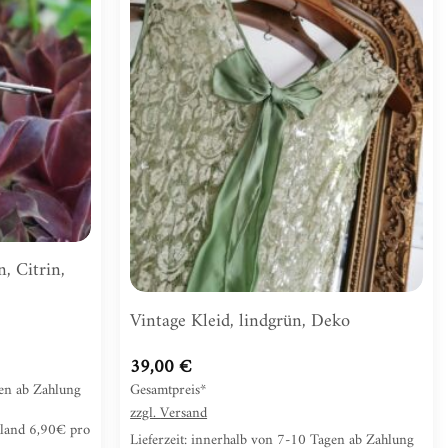
hinzufügen
hinzufügen
n, Citrin,
Vintage Kleid, lindgrün, Deko
39,00
€
Gesamtpreis*
gen ab Zahlung
zzgl.
Versand
hland 6,90€ pro
Lieferzeit: innerhalb von 7-10 Tagen ab Zahlung