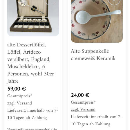
Zur
Zur
Wunschliste
Wunschliste
hinzufügen
hinzufügen
alte Dessertlöffel,
Alte Suppenkelle
Löffel, Artdeco
cremeweiß Keramik
versilbert, England,
Muscheldekor, 6
Personen, wohl 30er
Jahre
59,00
€
24,00
€
Gesamtpreis*
Gesamtpreis*
zzgl.
Versand
zzgl.
Versand
Lieferzeit: innerhalb von 7-
Lieferzeit: innerhalb von 7-
10 Tagen ab Zahlung
10 Tagen ab Zahlung
Versandkostenpauschale in