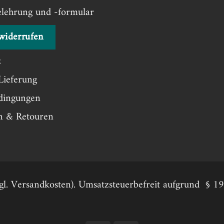
elehrung und -formular
widerrufen
z
Lieferung
dingungen
en & Retouren
zzgl. Versandkosten). Umsatzsteuerbefreit aufgrund § 