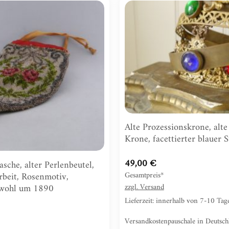
Zur
Wunschliste
hinzufügen
Alte Prozessionskrone, alte
Krone, facettierter blauer S
49,00
€
asche, alter Perlenbeutel,
Gesamtpreis*
rbeit, Rosenmotiv,
zzgl.
Versand
 wohl um 1890
Lieferzeit: innerhalb von 7-10 Ta
Versandkostenpauschale in Deutsc