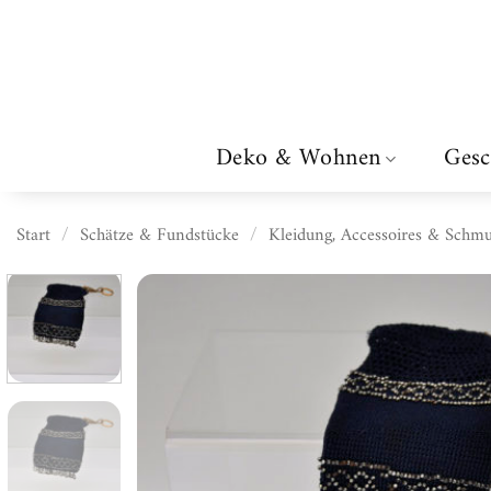
Zum
Inhalt
springen
Deko & Wohnen
Gesc
Start
/
Schätze & Fundstücke
/
Kleidung, Accessoires & Schm