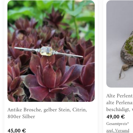
Zur
Wunschliste
hinzufügen
Alte Perlent
alte Perlena
beschädigt,
Antike Brosche, gelber Stein, Citrin,
800er Silber
49,00
€
Gesamtpreis*
45,00
€
zzgl.
Versand