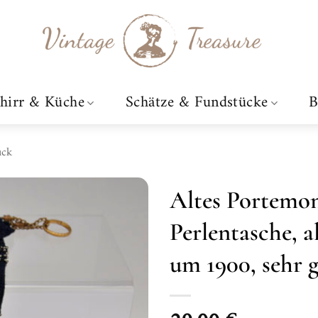
hirr & Küche
Schätze & Fundstücke
B
uck
Altes Portemonn
Perlentasche, a
Zur
Wunschliste
um 1900, sehr 
hinzufügen