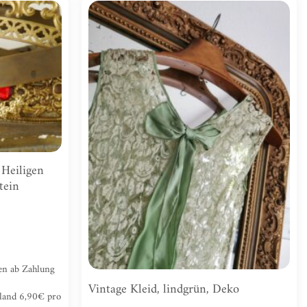
Zur
Zur
Wunschliste
Wunschliste
hinzufügen
hinzufügen
 Heiligen
tein
gen ab Zahlung
Vintage Kleid, lindgrün, Deko
hland 6,90€ pro