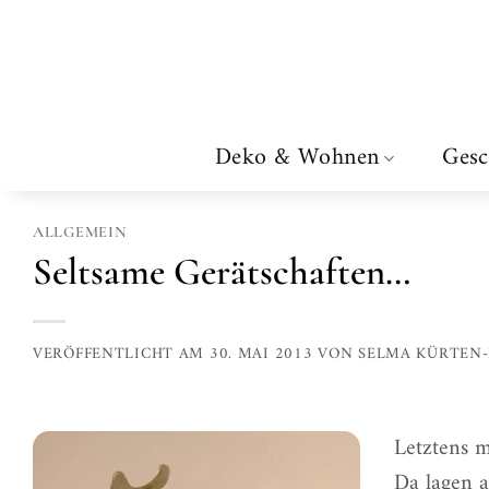
Zum
Inhalt
springen
Deko & Wohnen
Gesc
ALLGEMEIN
Seltsame Gerätschaften…
VERÖFFENTLICHT AM
30. MAI 2013
VON
SELMA KÜRTEN
Letztens m
Da lagen 