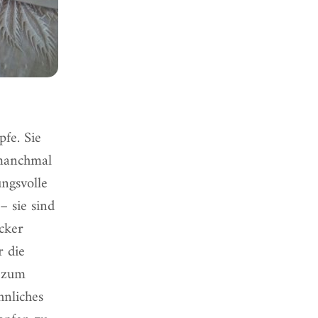
fe. Sie
manchmal
ngsvolle
– sie sind
cker
r die
r zum
hnliches