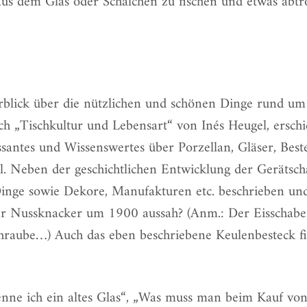
aus dem Glas oder Schälchen zu fischen und etwas abtr
blick über die nützlichen und schönen Dinge rund um 
ch „Tischkultur und Lebensart“
von Inés Heugel, ersch
essantes und Wissenswertes über Porzellan, Gläser, Beste
l. Neben der geschichtlichen Entwicklung der Gerätsch
inge sowie Dekore, Manufakturen etc. beschrieben un
der Nussknacker um 1900 aussah? (Anm.: Der Eisschabe
chraube…) Auch das eben beschriebene Keulenbesteck f
nne ich ein altes Glas“, „Was muss man beim Kauf von