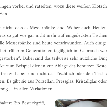
ingen vorbei und rätselten, wozu diese weißen Klötzc
eien.
n nicht, dass es Messerbänke sind. Woher auch. Heutzut
as so gut wie gar nicht mehr auf eingedeckten Tische
die Messerbänke sind heute verschwunden. Auch einig
 bei früheren Generationen tagtäglich im Gebrauch war
gestorben“. Dabei sind das teilweise sehr nützliche Din
ke zum Beispiel dienen zur Ablage des benutzen
Beste
 frei zu haben und nicht das Tischtuch oder den Tisch 
. Es gibt sie aus Porzellan, Pressglas, Kristallglas ode
mig…. in allen Variationen.
lter: Ein Besteckgriff,