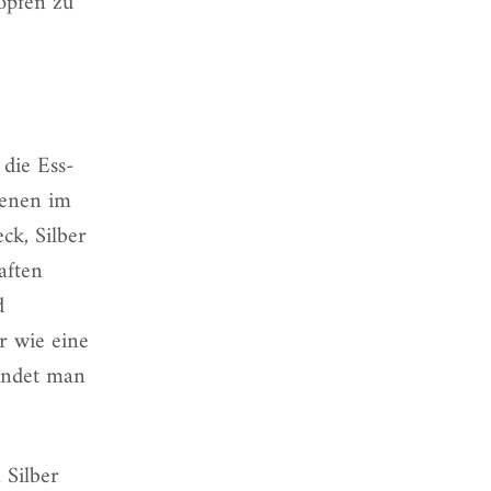
opfen zu
die Ess-
ienen im
ck, Silber
aften
d
r wie eine
indet man
 Silber