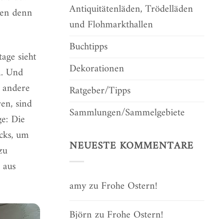
Antiquitätenläden, Trödelläden
hen denn
und Flohmarkthallen
Buchtipps
age sieht
Dekorationen
n. Und
e andere
Ratgeber/Tipps
en, sind
Sammlungen/Sammelgebiete
ge: Die
cks
, um
NEUESTE KOMMENTARE
zu
r aus
amy
zu
Frohe Ostern!
Björn
zu
Frohe Ostern!