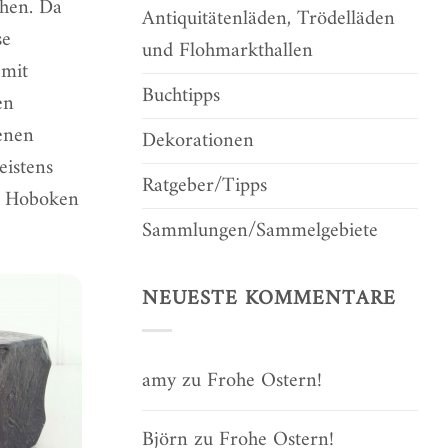
chen. Da
Antiquitätenläden, Trödelläden
se
und Flohmarkthallen
 mit
Buchtipps
en
denen
Dekorationen
eistens
Ratgeber/Tipps
an Hoboken
Sammlungen/Sammelgebiete
NEUESTE KOMMENTARE
amy
zu
Frohe Ostern!
Björn
zu
Frohe Ostern!