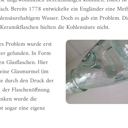
se ungewöhnlichen Bezeichnungen kommen. Dabei ist 
fach. Bereits 1778 entwickelte ein Engländer eine Met
lensäurehaltigem Wasser. Doch es gab ein Problem. Di
Keramikflaschen hielten die Kohlensäure nicht.
ses Problem wurde erst
ter gefunden. In Form
en Glasflaschen. Hier
 eine Glasmurmel (im
ie durch den Druck der
 der Flaschenöffnung
rinken wurde die
bt sogar eine
eigene