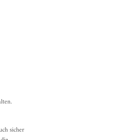
lten.
uch sicher