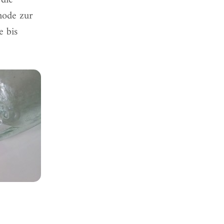
die
hode zur
e bis