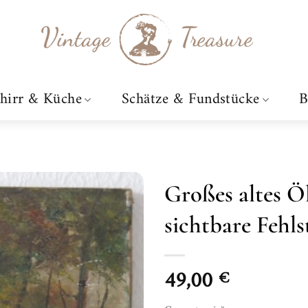
hirr & Küche
Schätze & Fundstücke
B
Großes altes Ö
sichtbare Fehls
Zur
Wunschliste
hinzufügen
49,00
€