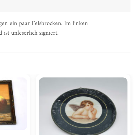
gen ein paar Felsbrocken. Im linken
ist unleserlich signiert.
Zur
Zur
Wunschliste
Wunschliste
hinzufügen
hinzufügen