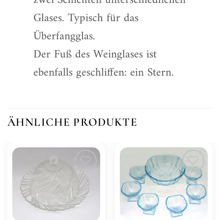
zwei Schichten unterschiedlichen
Glases. Typisch für das
Überfangglas.
Der Fuß des Weinglases ist
ebenfalls geschliffen: ein Stern.
ÄHNLICHE PRODUKTE
Zur
Zur
Wunschliste
Wunschliste
hinzufügen
hinzufügen