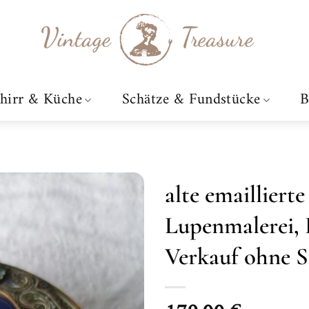
hirr & Küche
Schätze & Fundstücke
B
alte emailliert
Lupenmalerei, 
Zur
Wunschliste
Verkauf ohne 
hinzufügen